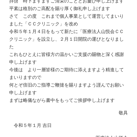
拝啓 時下ますますご清栄のこととお慶び申し上げます
平素は格別のご高配を賜り厚く御礼申し上げます
さて この度 これまで個人事業として運営してまいり
ました「ＣＣクリニック」を改め
令和５年１月４日をもって新たに「医療法人山悦会ＣＣ
クリニック」を設立し、２月１日開院の運びとなりまし
た
これもひとえに皆様方の温かいご支援の賜物と深く感謝
申し上げます
今後は より一層皆様のご期待に添えますよう精進して
まいりますので
何とぞ倍旧のご指導ご鞭撻を賜りますよう謹んでお願い
申し上げます
まずは略儀ながら書中をもってご挨拶申し上げます
敬具
令和５年１月 吉日